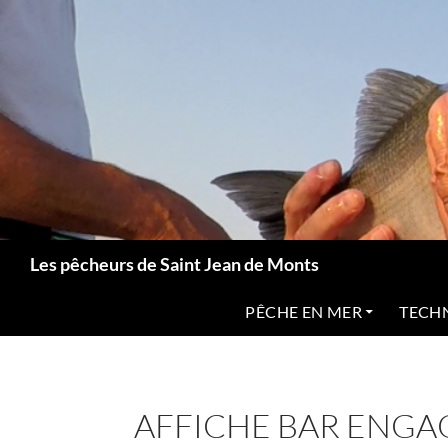
Aller
au
contenu
Les pêcheurs de Saint Jean de Monts
PÊCHE EN MER
TECH
AFFICHE BAR ENG