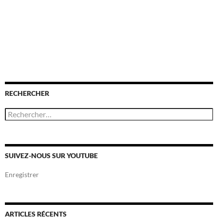
RECHERCHER
R
e
c
h
e
r
SUIVEZ-NOUS SUR YOUTUBE
c
h
Enregistrer
e
r
:
ARTICLES RÉCENTS