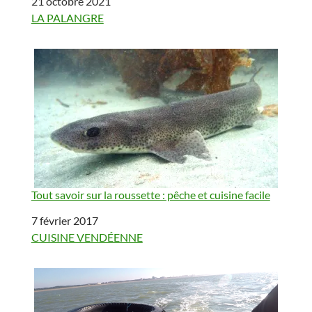
Date
21 octobre 2021
Par rapport à
LA PALANGRE
Tout savoir sur la roussette : pêche et cuisine facile
Date
7 février 2017
Par rapport à
CUISINE VENDÉENNE