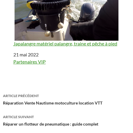
Japalangre matériel palangre, traine et pêche à pied
Date
21 mai 2022
Par rapport à
Partenaires VIP
Navigation
ARTICLE PRÉCÉDENT
des
Réparation Vente Nautisme motoculture location VTT
articles
ARTICLE SUIVANT
Réparer un flotteur de pneumatique : guide complet