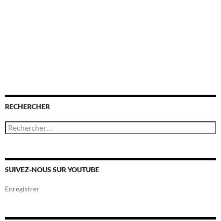
RECHERCHER
R
e
c
h
e
r
SUIVEZ-NOUS SUR YOUTUBE
c
h
Enregistrer
e
r