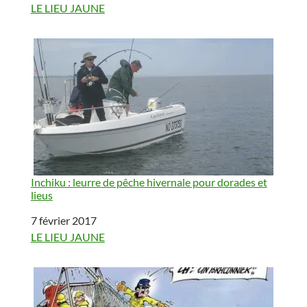
Par rapport à
LE LIEU JAUNE
Inchiku : leurre de pêche hivernale pour dorades et
lieus
Date
7 février 2017
Par rapport à
LE LIEU JAUNE