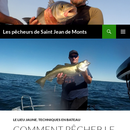
Aller
au
contenu
Les pêcheurs de Saint Jean de Monts
MENU
PRINCI
LE LIEU JAUNE
,
TECHNIQUES EN BATEAU
COMMENT PÊCHER LE