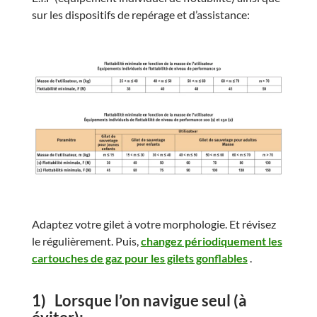
sur les dispositifs de repérage et d’assistance:
Adaptez votre gilet à votre morphologie. Et révisez
le régulièrement. Puis,
changez périodiquement les
cartouches de gaz pour les gilets gonflables
.
1)
Lorsque l’on navigue seul
(à