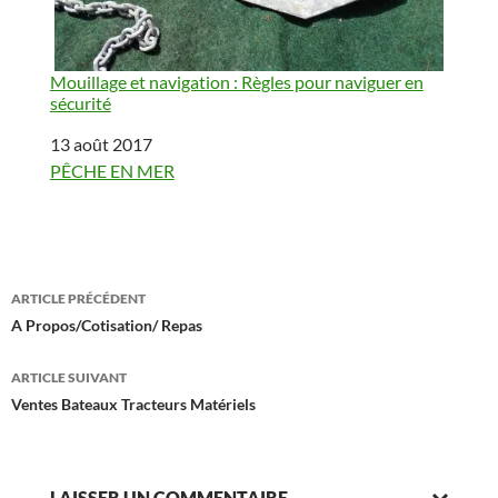
Mouillage et navigation : Règles pour naviguer en
sécurité
Date
13 août 2017
Par rapport à
PÊCHE EN MER
Navigation
ARTICLE PRÉCÉDENT
des
A Propos/Cotisation/ Repas
articles
ARTICLE SUIVANT
Ventes Bateaux Tracteurs Matériels
LAISSER UN COMMENTAIRE