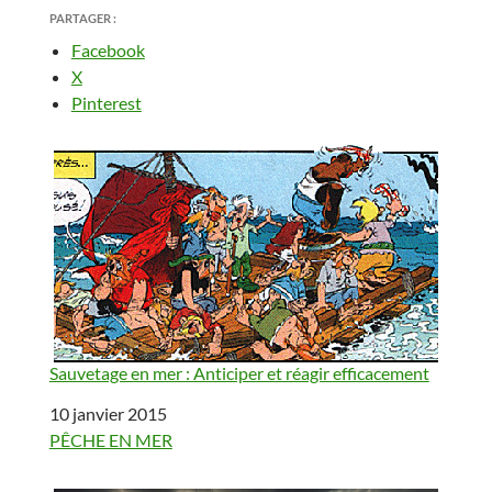
PARTAGER :
Facebook
X
Pinterest
Sauvetage en mer : Anticiper et réagir efficacement
Date
10 janvier 2015
Par rapport à
PÊCHE EN MER