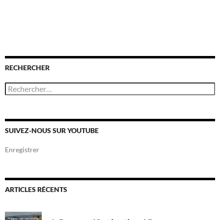
RECHERCHER
R
e
c
h
e
r
SUIVEZ-NOUS SUR YOUTUBE
c
h
Enregistrer
e
r
:
ARTICLES RÉCENTS