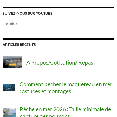
h
e
r
SUIVEZ-NOUS SUR YOUTUBE
c
h
Enregistrer
e
r
:
ARTICLES RÉCENTS
A Propos/Cotisation/ Repas
Comment pêcher le maquereau en mer
: astuces et montages
Pêche en mer 2026 : Taille minimale de
capture des poissons