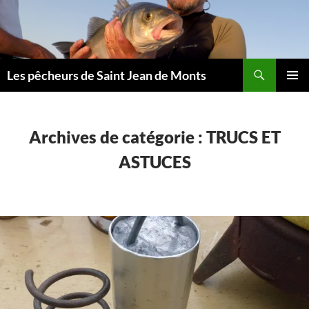
Aller
au
contenu
Les pêcheurs de Saint Jean de Monts
MENU
PRINCI
Archives de catégorie : TRUCS ET
ASTUCES