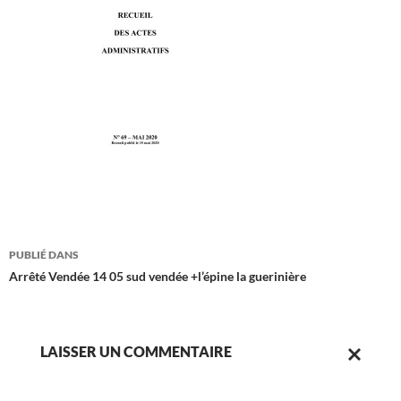
Navigation
PUBLIÉ DANS
des
Arrêté Vendée 14 05 sud vendée +l’épine la guerinière
articles
LAISSER UN COMMENTAIRE
ANNULER
LA