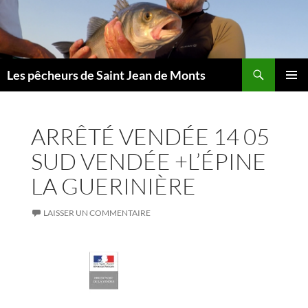
Aller
au
contenu
Les pêcheurs de Saint Jean de Monts
MENU
PRINCI
ARRÊTÉ VENDÉE 14 05
SUD VENDÉE +L’ÉPINE
LA GUERINIÈRE
LAISSER UN COMMENTAIRE