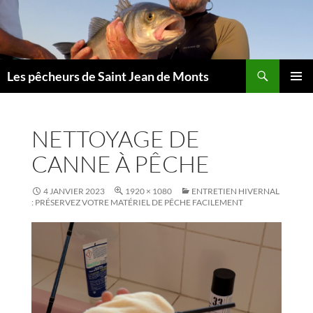
Aller
au
contenu
Les pêcheurs de Saint Jean de Monts
MENU
PRINCI
NETTOYAGE DE
CANNE À PÊCHE
4 JANVIER 2023
1920 × 1080
ENTRETIEN HIVERNAL
: PRÉSERVEZ VOTRE MATÉRIEL DE PÊCHE FACILEMENT