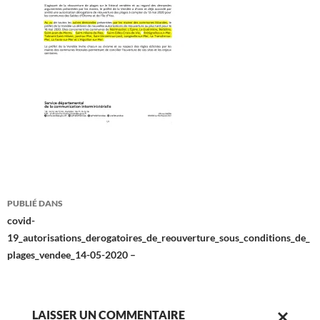
Navigation
PUBLIÉ DANS
des
covid-
19_autorisations_derogatoires_de_reouverture_sous_conditions_de_
articles
plages_vendee_14-05-2020 –
LAISSER UN COMMENTAIRE