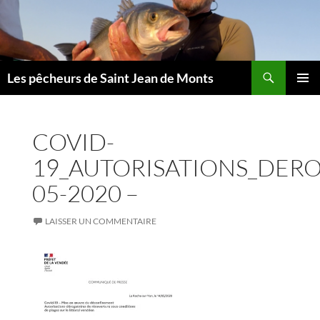
Aller
au
contenu
Les pêcheurs de Saint Jean de Monts
MENU
PRINCI
COVID-
19_AUTORISATIONS_DER
05-2020 –
LAISSER UN COMMENTAIRE