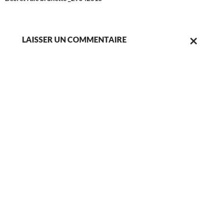
des
articles
LAISSER UN COMMENTAIRE
ANNULER
LA
RÉPONSE.