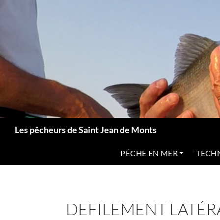
Aller
au
contenu
Recherche
Les pêcheurs de Saint Jean de Monts
PÊCHE EN MER
TECH
DEFILEMENT LATÉR