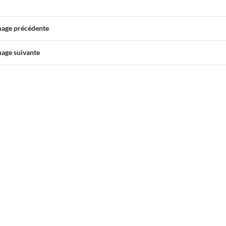
mage précédente
mage suivante