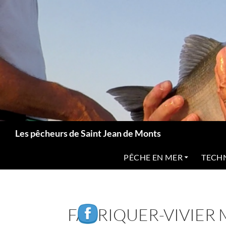
Aller
au
contenu
Recherche
Les pêcheurs de Saint Jean de Monts
PÊCHE EN MER
TECH
FABRIQUER-VIVIER 