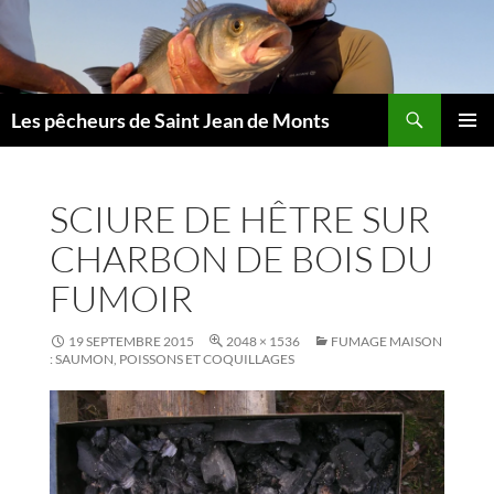
Aller
au
contenu
Les pêcheurs de Saint Jean de Monts
MENU
PRINCI
SCIURE DE HÊTRE SUR
CHARBON DE BOIS DU
FUMOIR
19 SEPTEMBRE 2015
2048 × 1536
FUMAGE MAISON
: SAUMON, POISSONS ET COQUILLAGES