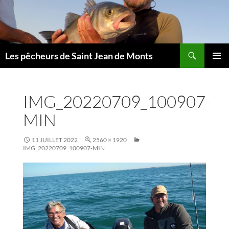
Aller
au
contenu
Les pêcheurs de Saint Jean de Monts
MENU
PRINCI
IMG_20220709_100907-
MIN
11 JUILLET 2022
2560 × 1920
IMG_20220709_100907-MIN