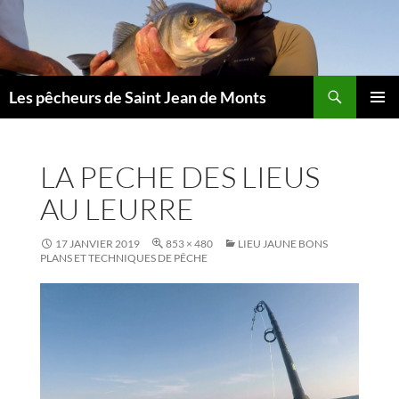
Aller
au
contenu
Les pêcheurs de Saint Jean de Monts
MENU
PRINCI
LA PECHE DES LIEUS
AU LEURRE
17 JANVIER 2019
853 × 480
LIEU JAUNE BONS
PLANS ET TECHNIQUES DE PÊCHE