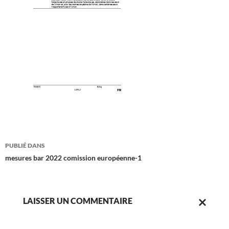
Navigation
PUBLIÉ DANS
des
mesures bar 2022 comission européenne-1
articles
LAISSER UN COMMENTAIRE
ANNULER
LA