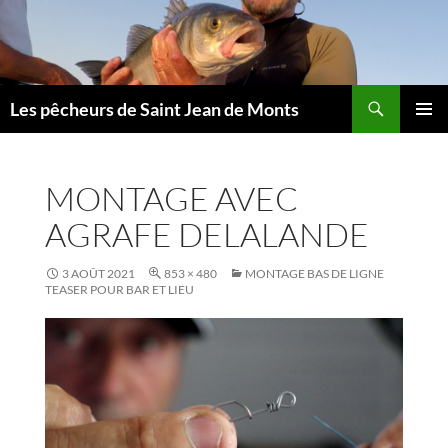
Aller
au
contenu
Les pêcheurs de Saint Jean de Monts
MENU
PRINCI
MONTAGE AVEC
AGRAFE DELALANDE
3 AOÛT 2021
853 × 480
MONTAGE BAS DE LIGNE
TEASER POUR BAR ET LIEU