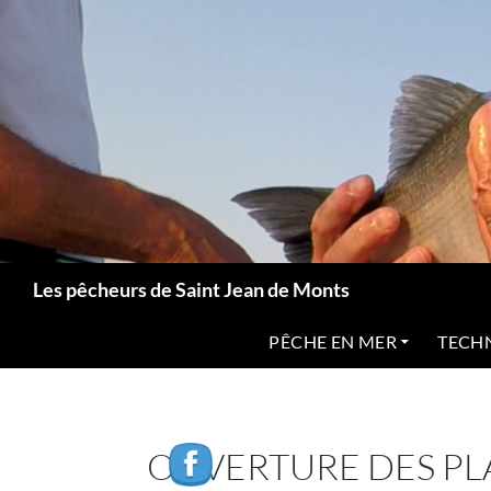
Aller
au
contenu
Recherche
Les pêcheurs de Saint Jean de Monts
PÊCHE EN MER
TECH
OUVERTURE DES P