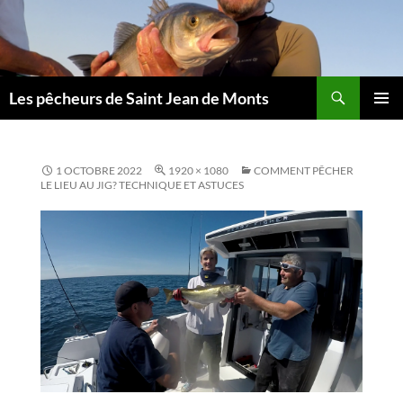
Aller
au
contenu
Les pêcheurs de Saint Jean de Monts
MENU
PRINCI
1 OCTOBRE 2022
1920 × 1080
COMMENT PÊCHER
LE LIEU AU JIG? TECHNIQUE ET ASTUCES