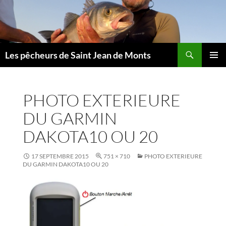
Aller
au
contenu
Les pêcheurs de Saint Jean de Monts
MENU
PRINCI
PHOTO EXTERIEURE
DU GARMIN
DAKOTA10 OU 20
17 SEPTEMBRE 2015
751 × 710
PHOTO EXTERIEURE
DU GARMIN DAKOTA10 OU 20