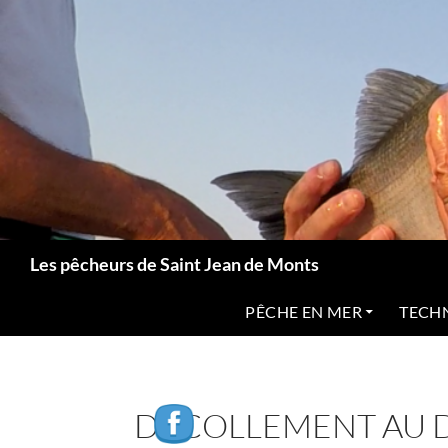
Aller
au
contenu
Recherche
Les pêcheurs de Saint Jean de Monts
PÊCHE EN MER
TECH
DÉCOLLEMENT AU 