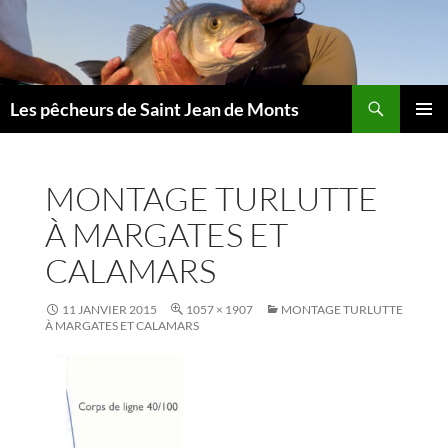
Aller
au
contenu
Les pêcheurs de Saint Jean de Monts
MENU
PRINCI
MONTAGE TURLUTTE
À MARGATES ET
CALAMARS
11 JANVIER 2015
1057 × 1907
MONTAGE TURLUTTE
À MARGATES ET CALAMARS