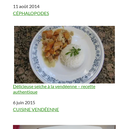
Date
11 août 2014
Par rapport à
CÉPHALOPODES
Délicieuse seiche à la vendéenne – recette
authentique
Date
6 juin 2015
Par rapport à
CUISINE VENDÉENNE