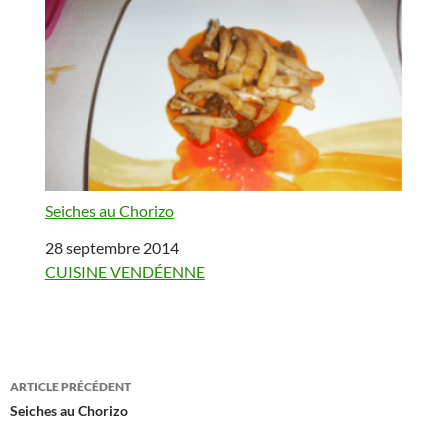
Seiches au Chorizo
Date
28 septembre 2014
Par rapport à
CUISINE VENDÉENNE
Navigation
ARTICLE PRÉCÉDENT
des
Seiches au Chorizo