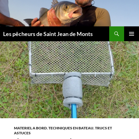
Aller
au
contenu
Les pêcheurs de Saint Jean de Monts
MENU
PRINCI
MATERIEL A BORD
,
TECHNIQUES EN BATEAU
,
TRUCS ET
ASTUCES