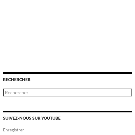
RECHERCHER
R
e
c
h
e
r
SUIVEZ-NOUS SUR YOUTUBE
c
h
Enregistrer
e