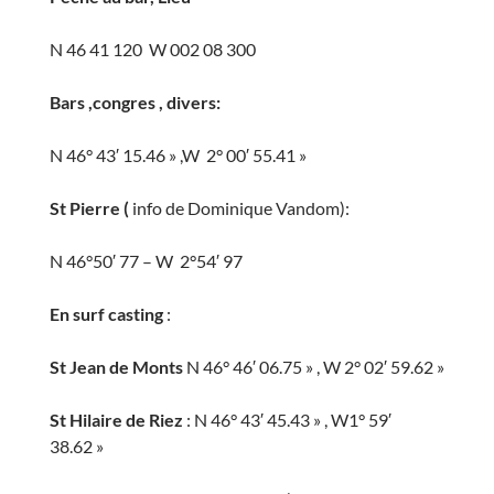
N 46 41 120 W 002 08 300
Bars ,congres , divers:
N 46° 43′ 15.46 » ,W 2° 00′ 55.41 »
St Pierre (
info de Dominique Vandom):
N 46°50′ 77 – W 2°54′ 97
En surf casting
:
St Jean de Monts
N 46° 46′ 06.75 » , W 2° 02′ 59.62 »
St Hilaire de Riez
: N 46° 43′ 45.43 » , W1° 59′
38.62 »