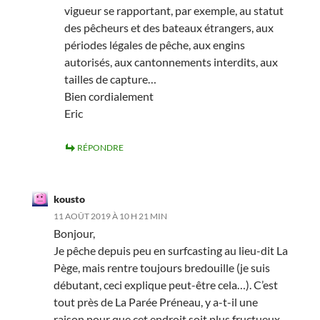
vigueur se rapportant, par exemple, au statut
des pêcheurs et des bateaux étrangers, aux
périodes légales de pêche, aux engins
autorisés, aux cantonnements interdits, aux
tailles de capture…
Bien cordialement
Eric
RÉPONDRE
kousto
11 AOÛT 2019 À 10 H 21 MIN
Bonjour,
Je pêche depuis peu en surfcasting au lieu-dit La
Pège, mais rentre toujours bredouille (je suis
débutant, ceci explique peut-être cela…). C’est
tout près de La Parée Préneau, y a-t-il une
raison pour que cet endroit soit plus fructueux