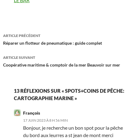
Par rapport à
LE BAR
Navigation
ARTICLE PRÉCÉDENT
des
Réparer un flotteur de pneumatique : guide complet
articles
ARTICLE SUIVANT
Coopérative maritime & comptoir de la mer Beauvoir sur mer
13 RÉFLEXIONS SUR « SPOTS+COINS DE PÊCHE:
CARTOGRAPHIE MARINE »
François
17 JUIN 2023 À 8 H 56 MIN
Bonjour, je recherche un bon spot pour la pêche
du bord aux leurres a st jean de mont merci