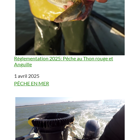
Règlementation 2025: Pêche au Thon rouge et
Anguille
Date
1 avril 2025
Par rapport à
PÊCHE EN MER