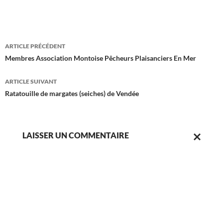
Navigation
ARTICLE PRÉCÉDENT
des
Membres Association Montoise Pêcheurs Plaisanciers En Mer
articles
ARTICLE SUIVANT
Ratatouille de margates (seiches) de Vendée
LAISSER UN COMMENTAIRE
ANNULER
LA
RÉPONSE.