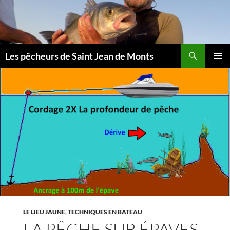
Aller
au
contenu
Les pêcheurs de Saint Jean de Monts
MENU
PRINCI
LE LIEU JAUNE
,
TECHNIQUES EN BATEAU
LA PÊCHE SUR ÉPAVES