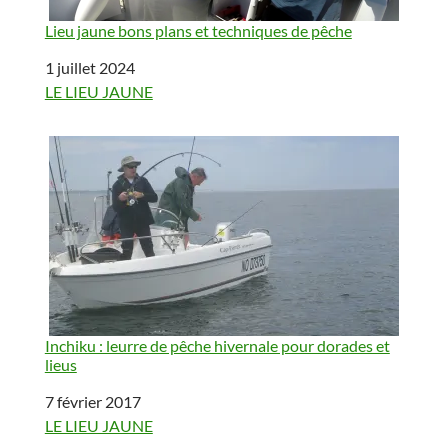
Lieu jaune bons plans et techniques de pêche
Date
1 juillet 2024
Par rapport à
LE LIEU JAUNE
Inchiku : leurre de pêche hivernale pour dorades et
lieus
Date
7 février 2017
Par rapport à
LE LIEU JAUNE