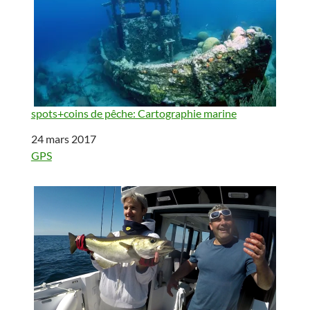
spots+coins de pêche: Cartographie marine
Date
24 mars 2017
Par rapport à
GPS