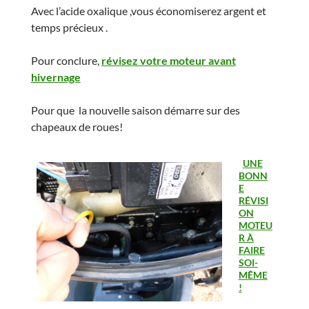
Avec l’acide oxalique ,vous économiserez argent et
temps précieux .
Pour conclure,
révisez votre moteur avant
hivernage
Pour que la nouvelle saison démarre sur des
chapeaux de roues!
UNE
BONN
E
RÉVISI
ON
MOTEU
R À
FAIRE
SOI-
MÊME
!