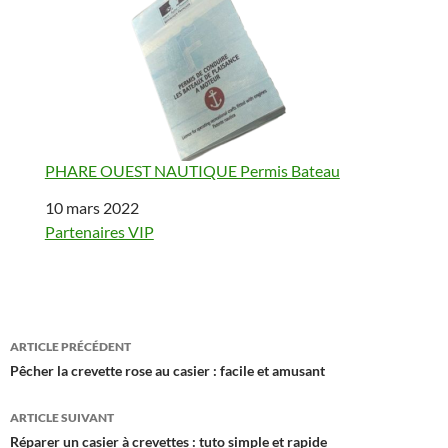
PHARE OUEST NAUTIQUE Permis Bateau
Date
10 mars 2022
Par rapport à
Partenaires VIP
Navigation
ARTICLE PRÉCÉDENT
des
Pêcher la crevette rose au casier : facile et amusant
articles
ARTICLE SUIVANT
Réparer un casier à crevettes : tuto simple et rapide