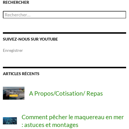
RECHERCHER
R
e
c
h
e
r
SUIVEZ-NOUS SUR YOUTUBE
c
h
Enregistrer
e
r
:
ARTICLES RÉCENTS
A Propos/Cotisation/ Repas
Comment pêcher le maquereau en mer
: astuces et montages