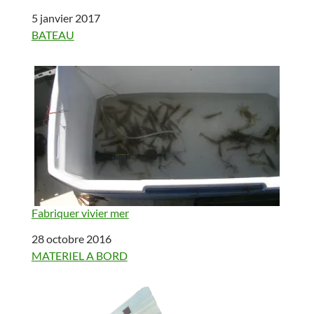
Date
5 janvier 2017
Par rapport à
BATEAU
Fabriquer vivier mer
Date
28 octobre 2016
Par rapport à
MATERIEL A BORD