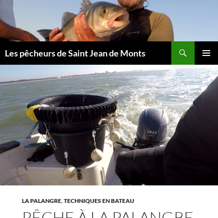
Aller
au
contenu
Les pêcheurs de Saint Jean de Monts
MENU
PRINCI
LA PALANGRE
,
TECHNIQUES EN BATEAU
PÊCHE À LA PALANGRE